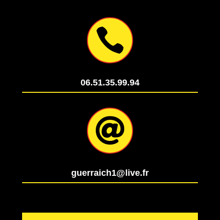

06.51.35.99.94

guerraich1@live.fr