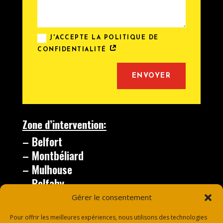
J'ACCEPTE LA POLITIQUE DE
CONFIDENTIALITÉ
Alternative:
ENVOYER
Zone d’intervention:
– Belfort
– Montbéliard
– Mulhouse
– Belfahy
– le Thillot
Gérer le consentement
– Vesoul
Pour offrir les meilleures expériences, nous utilisons des technologies