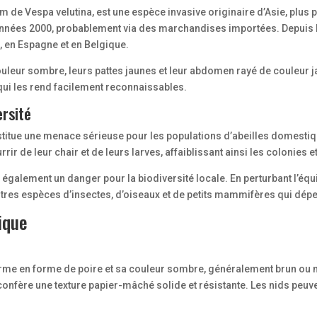
 de Vespa velutina, est une espèce invasive originaire d’Asie, plus p
années 2000, probablement via des marchandises importées. Depuis 
, en Espagne et en Belgique.
couleur sombre, leurs pattes jaunes et leur abdomen rayé de couleur j
qui les rend facilement reconnaissables.
ersité
stitue une menace sérieuse pour les populations d’abeilles domestiq
rir de leur chair et de leurs larves, affaiblissant ainsi les colonies 
te également un danger pour la biodiversité locale. En perturbant l’éq
autres espèces d’insectes, d’oiseaux et de petits mammifères qui dépe
tique
orme en forme de poire et sa couleur sombre, généralement brun ou noir
confère une texture papier-mâché solide et résistante. Les nids peuv