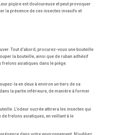
 Leur piqûre est douloureuse et peut provoquer
r la présence de ces insectes invasifs et
ouver. Tout d’abord, procurez-vous une bouteille
uper la bouteille, ainsi que de ruban adhésif
s frelons asiatiques dans le piège.
 coupez-la en deux à environ un tiers de sa
 dans la partie inférieure, de manière à former
uteille. L’odeur sucrée attirera les insectes qui
e frelons asiatiques, en veillant à le
eur présence dans votre environnement. N’oubliez