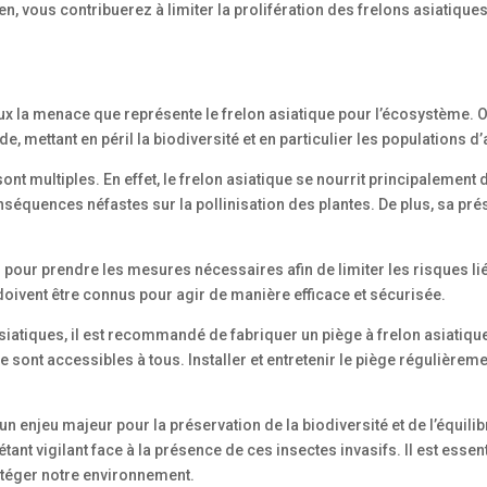
ien, vous contribuerez à limiter la prolifération des frelons asiatiques
ux la menace que représente le frelon asiatique pour l’écosystème. Ori
ettant en péril la biodiversité et en particulier les populations d’a
ont multiples. En effet, le frelon asiatique se nourrit principalement d
séquences néfastes sur la pollinisation des plantes. De plus, sa prés
iel pour prendre les mesures nécessaires afin de limiter les risques l
doivent être connus pour agir de manière efficace et sécurisée.
asiatiques, il est recommandé de fabriquer un piège à frelon asiatiq
e sont accessibles à tous. Installer et entretenir le piège régulièreme
t un enjeu majeur pour la préservation de la biodiversité et de l’équi
tant vigilant face à la présence de ces insectes invasifs. Il est essent
otéger notre environnement.