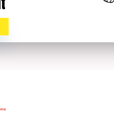
t
S
tème