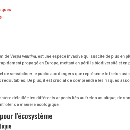
tiques
e
nom de
Vespa velutina
, est une espèce invasive qui suscite de plus en p
rapidement propagé en Europe, mettant en péril la biodiversité et en p
el de sensibiliser le public aux dangers que représente le frelon asi
es redoutables. De plus, il est crucial de comprendre les risques ass
anière détaillée les différents aspects liés au frelon asiatique, de s
ontrôler de manière écologique.
 pour l’écosystème
tique