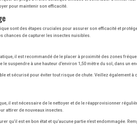
oyer pour maintenir son efficacité.
ge
iatique sont des étapes cruciales pour assurer son efficacité et protég
es chances de capturer les insectes nuisibles.
siatique, il est recommandé de le placer à proximité des zones fréqu
 de le suspendre à une hauteur d’environ 1,50 mètre du sol, dans un endr
able et sécurisé pour éviter tout risque de chute. Veillez également à 
ique, il est nécessaire de le nettoyer et de le réapprovisionner réguli
ur attirer de nouveaux insectes.
urer qu’il est en bon état et qu’aucune partie n’est endommagée. Re