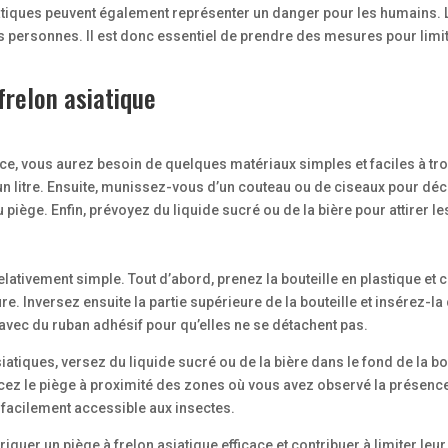
siatiques peuvent également représenter un danger pour les humains.
 personnes. Il est donc essentiel de prendre des mesures pour limite
relon asiatique
cace, vous aurez besoin de quelques matériaux simples et faciles à tr
n litre. Ensuite, munissez-vous d’un couteau ou de ciseaux pour déco
piège. Enfin, prévoyez du liquide sucré ou de la bière pour attirer le
relativement simple. Tout d’abord, prenez la bouteille en plastique et
re. Inversez ensuite la partie supérieure de la bouteille et insérez-la
 avec du ruban adhésif pour qu’elles ne se détachent pas.
siatiques, versez du liquide sucré ou de la bière dans le fond de la bo
cez le piège à proximité des zones où vous avez observé la présence d
t facilement accessible aux insectes.
iquer un piège à frelon asiatique efficace et contribuer à limiter l