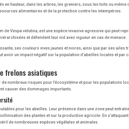
tués en hauteur, dans les arbres, les greniers, sous les toits ou mê
ressources alimentaires et de la protection contre les intempéries.
m de Vespa velutina, est une espèce invasive agressive qui peut rep
 hiérarchisées et défendent leur nid avec vigueur en cas de menace.
mposante, ses couleurs vives jaunes et noires, ainsi que par ses ail
eut avoir un impact négatif sur la population d’abeilles locales et p
de frelons asiatiques
r de nombreux risques pour l’écosystème et pour les populations local
euvent causer des dommages importants.
ersité
utables pour les abeilles. Leur présence dans une zone peut entraîner
linisation des plantes et sur la production agricole. En s’attaquant 
en péril de nombreuses espèces végétales et animales.