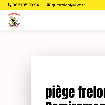
06.51.35.99.94
guerraich1@live.fr
piège frelo