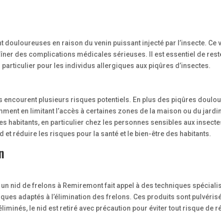
 douloureuses en raison du venin puissant injecté par l’insecte. Ce
ner des complications médicales sérieuses. Il est essentiel de rest
 particulier pour les individus allergiques aux piqûres d’insectes.
ns encourent plusieurs risques potentiels. En plus des piqûres doulo
ment en limitant l’accès à certaines zones de la maison ou du jardin.
es habitants, en particulier chez les personnes sensibles aux insecte
 et réduire les risques pour la santé et le bien-être des habitants.
n
 un nid de frelons à Remiremont fait appel à des techniques spécialis
iques adaptés à l’élimination des frelons. Ces produits sont pulvérisé
éliminés, le nid est retiré avec précaution pour éviter tout risque de r