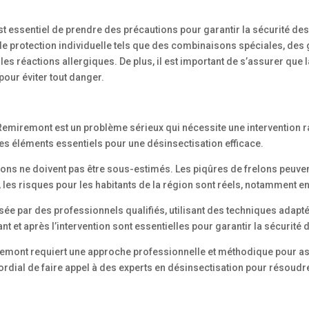
 est essentiel de prendre des précautions pour garantir la sécurité de
 protection individuelle tels que des combinaisons spéciales, des 
es réactions allergiques. De plus, il est important de s’assurer que l
pour éviter tout danger.
 Remiremont est un problème sérieux qui nécessite une intervention ra
 des éléments essentiels pour une désinsectisation efficace.
elons ne doivent pas être sous-estimés. Les piqûres de frelons peuv
 les risques pour les habitants de la région sont réels, notamment en 
isée par des professionnels qualifiés, utilisant des techniques adapté
t et après l’intervention sont essentielles pour garantir la sécurité 
emont requiert une approche professionnelle et méthodique pour assu
mordial de faire appel à des experts en désinsectisation pour résoud