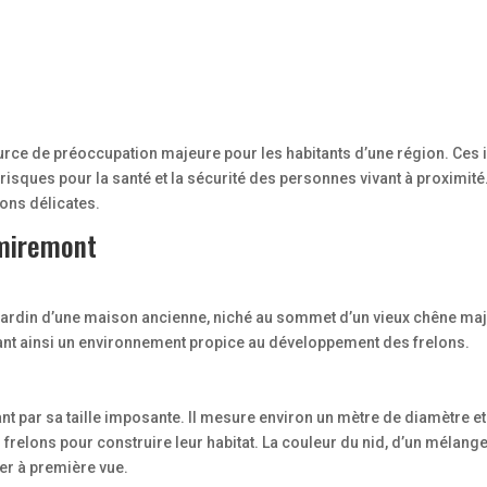
urce de préoccupation majeure pour les habitants d’une région. Ces i
isques pour la santé et la sécurité des personnes vivant à proximité
ons délicates.
emiremont
e jardin d’une maison ancienne, niché au sommet d’un vieux chêne ma
ffrant ainsi un environnement propice au développement des frelons.
t par sa taille imposante. Il mesure environ un mètre de diamètre e
relons pour construire leur habitat. La couleur du nid, d’un mélange
rer à première vue.