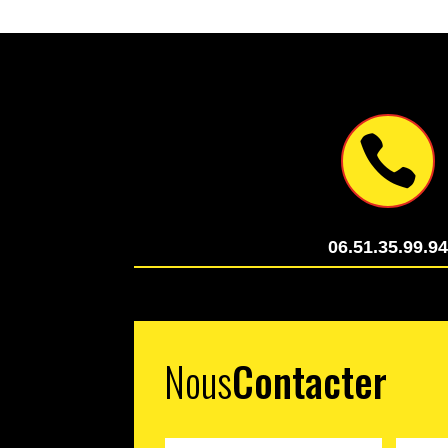

06.51.35.99.9
Nous
Contacter