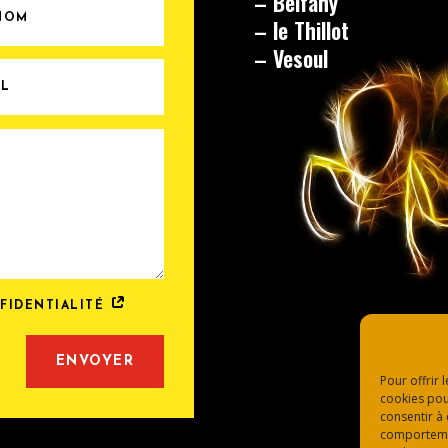
– Belfahy
– le Thillot
– Vesoul
NFIDENTIALITÉ
ENVOYER
Pour offrir 
cookies pou
consentir à
comportement