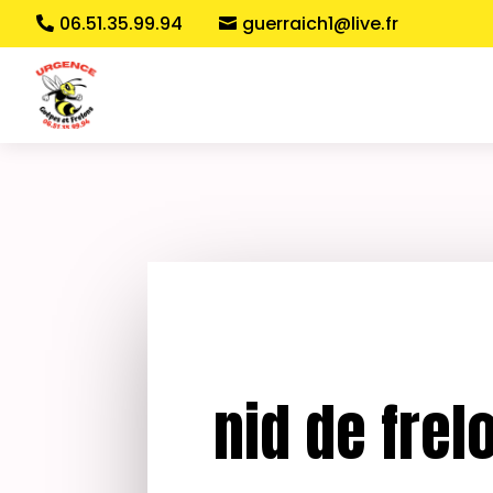
06.51.35.99.94
guerraich1@live.fr
nid de fre