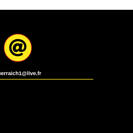

erraich1@live.fr