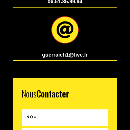
06.51.35.99.94

guerraich1@live.fr
Nous
Contacter