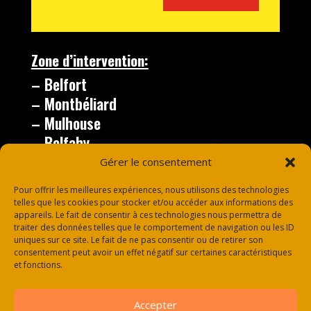
Zone d’intervention:
– Belfort
– Montbéliard
– Mulhouse
– Belfahy
– le Thillot
Gérer le consentement
– Vesoul
Pour offrir les meilleures expériences, nous utilisons des technologies
telles que les cookies pour stocker et/ou accéder aux informations des
appareils. Le fait de consentir à ces technologies nous permettra de
traiter des données telles que le comportement de navigation ou les ID
uniques sur ce site. Le fait de ne pas consentir ou de retirer son
consentement peut avoir un effet négatif sur certaines caractéristiques
et fonctions.
Accepter