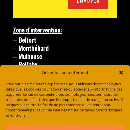
ENVOYER
Zone d’intervention:
– Belfort
– Montbéliard
– Mulhouse
– Belfahy
– le Thillot
Gérer le consentement
– Vesoul
Pour offrir les meilleures expériences, nous utilisons des technologies
telles que les cookies pour stocker et/ou accéder aux informations des
appareils. Le fait de consentir à ces technologies nous permettra de
traiter des données telles que le comportement de navigation ou les ID
uniques sur ce site. Le fait de ne pas consentir ou de retirer son
consentement peut avoir un effet négatif sur certaines caractéristiques
et fonctions.