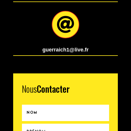

guerraich1@live.fr
Nous
Contacter