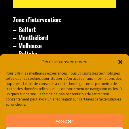
Zone d’intervention:
– Belfort
– Montbéliard
– Mulhouse
– Belfahy
– le Thillot
Gérer le consentement
– Vesoul
Pour offrir les meilleures expériences, nous utilisons des technologies
telles que les cookies pour stocker et/ou accéder aux informations des
appareils. Le fait de consentir à ces technologies nous permettra de
traiter des données telles que le comportement de navigation ou les ID
uniques sur ce site. Le fait de ne pas consentir ou de retirer son
consentement peut avoir un effet négatif sur certaines caractéristiques
et fonctions.
Accepter