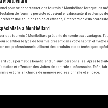
 à Montbéliard
onnel pour se débarrasser des fourmis à Montbéliard lorsque les mé
infestation de fourmis persiste et devient envahissante, il est temps d
référez une solution rapide et efficace, l’intervention d’un professio
spécialiste à Montbéliard
asser des fourmis à Montbéliard présente de nombreux avantages. Tou
r identifier le type de fourmis présent dans votre habitat et mettre 
, car ces professionnels utilisent des produits et des techniques spé
liard vous permet de bénéficier d’un suivi personnalisé. Après le trai
station et effectuer des visites de contrôle si nécessaire. Enfin, fair
urmis est pris en charge de manière professionnelle et efficace.