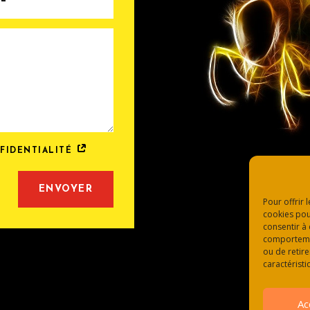
NFIDENTIALITÉ
ENVOYER
Pour offrir 
cookies pou
consentir à
comportement
ou de retire
caractéristi
Ac