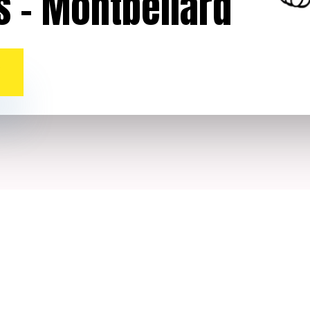
s – Montbéliard
S