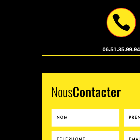

06.51.35.99.9
Nous
Contacter