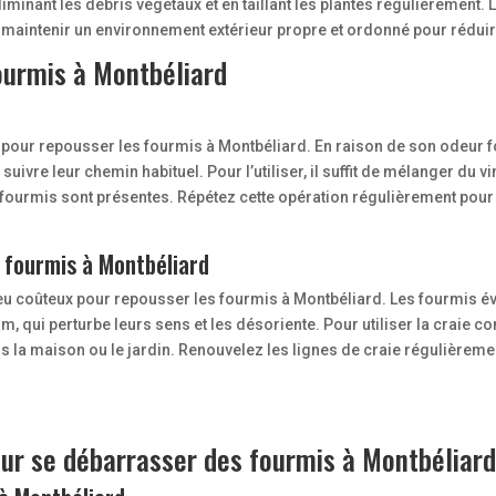
n éliminant les débris végétaux et en taillant les plantes régulièremen
maintenir un environnement extérieur propre et ordonné pour réduire
ourmis à Montbéliard
 pour repousser les fourmis à Montbéliard. En raison de son odeur for
uivre leur chemin habituel. Pour l’utiliser, il suffit de mélanger du 
fourmis sont présentes. Répétez cette opération régulièrement pour m
s fourmis à Montbéliard
eu coûteux pour repousser les fourmis à Montbéliard. Les fourmis évit
 qui perturbe leurs sens et les désoriente. Pour utiliser la craie con
s la maison ou le jardin. Renouvelez les lignes de craie régulièremen
our se débarrasser des fourmis à Montbéliar