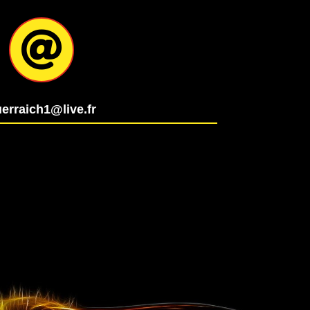

erraich1@live.fr