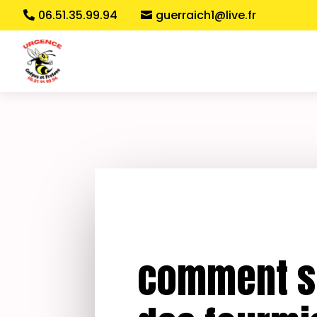
06.51.35.99.94
guerraich1@live.fr
comment s