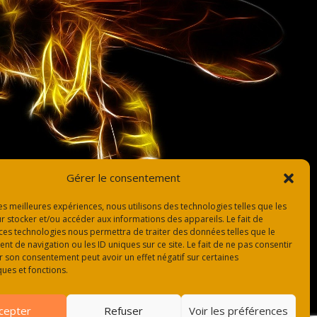
Gérer le consentement
les meilleures expériences, nous utilisons des technologies telles que les
r stocker et/ou accéder aux informations des appareils. Le fait de
 ces technologies nous permettra de traiter des données telles que le
 de navigation ou les ID uniques sur ce site. Le fait de ne pas consentir
r son consentement peut avoir un effet négatif sur certaines
ques et fonctions.
cepter
Refuser
Voir les préférences