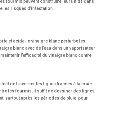
t. Les fourmis peuvent construire leurs nids dans
 les risques d’infestation.
te et acide, le vinaigre blanc perturbe les
vinaigre blanc avec de l’eau dans un vaporisateur
aintenir l’efficacité du vinaigre blanc contre
ent de traverser les lignes tracées à la craie
tre les fourmis, il suffit de dessiner des lignes
t, surtout après les périodes de pluie, pour
d