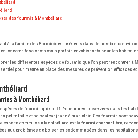
tbéliard
éliard
sser des fourmis à Montbéliard
ant à la famille des Formicidés, présents dans de nombreux environ
 des insectes fascinants mais parfois envahissants pour les habitati
lorer les différentes espèces de fourmis que l’on peut rencontrer à M
ntiel pour mettre en place des mesures de prévention efficaces et ch
ntbéliard
antes à Montbéliard
 espèces de fourmis qui sont fréquemment observées dans les habita
 sa petite taille et sa couleur jaune à brun clair. Ces fourmis sont s
de espèce commune à Montbéliard est la
fourmi charpentière
, recon
iées aux problèmes de boiseries endommagées dans les habitations