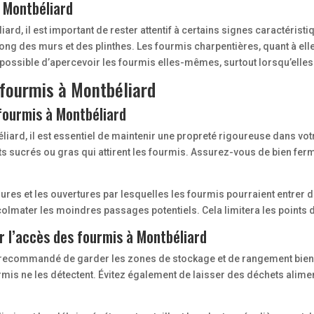
 Montbéliard
ard, il est important de rester attentif à certains signes caractérist
ong des murs et des plinthes. Les fourmis charpentières, quant à ell
 possible d’apercevoir les fourmis elles-mêmes, surtout lorsqu’elles 
 fourmis à Montbéliard
 fourmis à Montbéliard
liard, il est essentiel de maintenir une propreté rigoureuse dans vot
nts sucrés ou gras qui attirent les fourmis. Assurez-vous de bien fer
ssures et les ouvertures par lesquelles les fourmis pourraient entrer
 colmater les moindres passages potentiels. Cela limitera les points 
r l’accès des fourmis à Montbéliard
 recommandé de garder les zones de stockage et de rangement bien
is ne les détectent. Évitez également de laisser des déchets alimentai