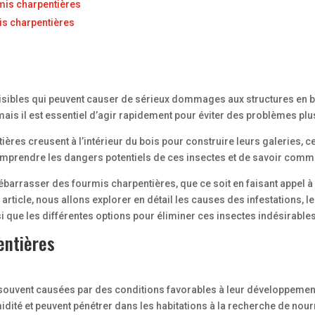
mis charpentières
is charpentières
isibles qui peuvent causer de sérieux dommages aux structures en b
, mais il est essentiel d’agir rapidement pour éviter des problèmes pl
es creusent à l’intérieur du bois pour construire leurs galeries, ce q
omprendre les dangers potentiels de ces insectes et de savoir comme
barrasser des fourmis charpentières, que ce soit en faisant appel à 
article, nous allons explorer en détail les causes des infestations, les
i que les différentes options pour éliminer ces insectes indésirables
entières
 souvent causées par des conditions favorables à leur développement
ité et peuvent pénétrer dans les habitations à la recherche de nourr