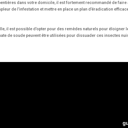
ntières dans votre domicile, il est fortement recommandé de faire a
mpleur de l’infestation et mettre en place un plan d’éradication effic
e, il est possible d’opter pour des remèdes naturels pour éloigner 
nate de soude peuvent être utilisées pour dissuader ces insectes nuis
4
gu