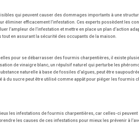
uisibles qui peuvent causer des dommages importants à une structur
our éliminer efficacement l’infestation. Ces experts possèdent les c
uer l’ampleur de l’infestation et mettre en place un plan d’action ada
 tout en assurant la sécurité des occupants de la maison.
relles pour se débarrasser des fourmis charpentières, il existe plu
isation de vinaigre blanc, un répulsif naturel qui perturbe les phér
ubstance naturelle à base de fossiles d’algues, peut être saupoudré
é à du sucre peut être utilisé comme appât pour piéger les fourmis 
érieux les infestations de fourmis charpentières, car celles-ci peuv
prendre les causes de ces infestations pour mieux les prévenir à l’av