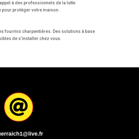
ppel à des professionnels de la lutte
ace pour protéger votre maison.
les fourmis charpentières. Des solutions à base
ibles de s’installer chez vous.

erraich1@live.fr