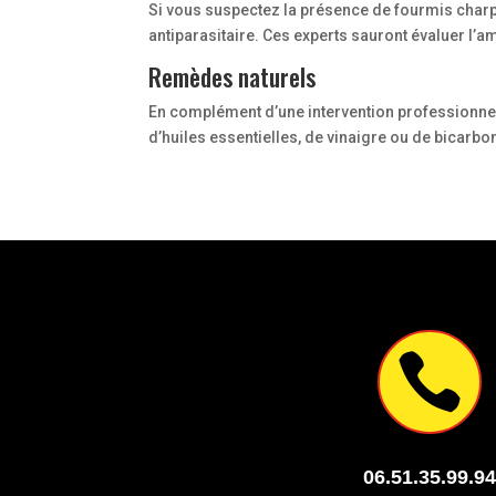
Si vous suspectez la présence de fourmis charpe
antiparasitaire. Ces experts sauront évaluer l’a
Remèdes naturels
En complément d’une intervention professionnell
d’huiles essentielles, de vinaigre ou de bicarbo

06.51.35.99.9