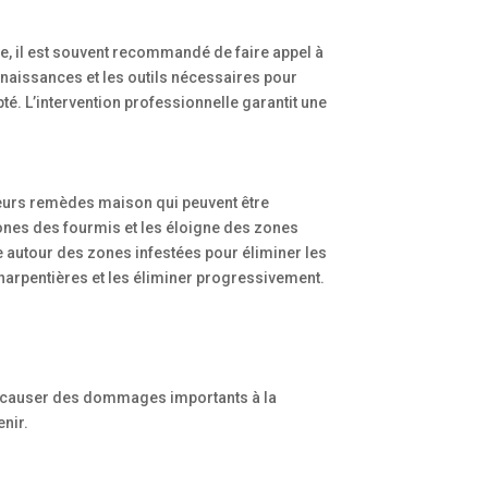
e, il est souvent recommandé de faire appel à
onnaissances et les outils nécessaires pour
pté. L’intervention professionnelle garantit une
sieurs remèdes maison qui peuvent être
omones des fourmis et les éloigne des zones
e autour des zones infestées pour éliminer les
charpentières et les éliminer progressivement.
ent causer des dommages importants à la
enir.